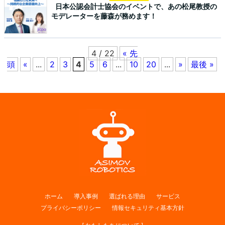
日本公認会計士協会のイベントで、あの松尾教授の
モデレーターを藤森が務めます！
4 / 22
« 先
頭
«
...
2
3
4
5
6
...
10
20
...
»
最後 »
ホーム
導入事例
選ばれる理由
サービス
プライバシーポリシー
情報セキュリティ基本方針