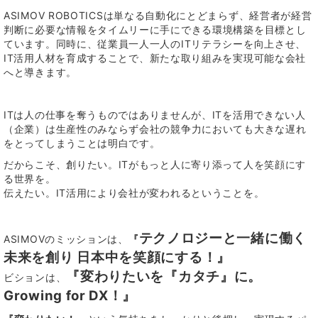
ASIMOV ROBOTICS
は単なる自動化にとどまらず、経営者が経営
判断に必要な情報をタイムリーに手にできる環境構築を目標とし
ています。同時に、従業員一人一人の
IT
リテラシーを向上させ、
IT
活用人材を育成することで、新たな取り組みを実現可能な会社
へと導きます。
IT
は人の仕事を奪うものではありませんが、
IT
を活用できない人
（企業）は生産性のみならず会社の競争力においても大きな遅れ
をとってしまうことは明白です。
だからこそ、創りたい。ITがもっと人に寄り添って人を笑顔にす
る世界を。
伝えたい。IT活用により会社が変われるということを。
テクノロジーと一緒に働く
ASIMOVのミッションは、
『
未来を創り 日本中を笑顔にする！』
『
変わりたいを『カタチ』に。
ビションは、
Growing for DX！』