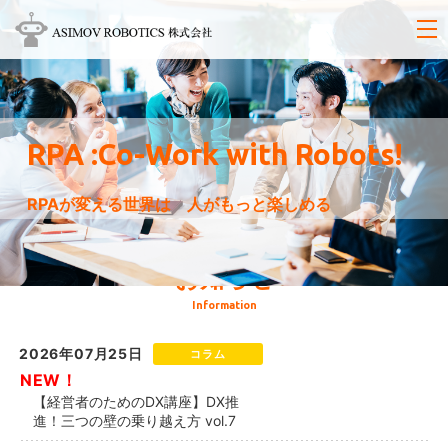
RPA :Co-Work with Robots!
RPAが変える世界は 人がもっと楽しめる
お知らせ
Information
2026年07月25日
コラム
NEW！
【経営者のためのDX講座】DX推
進！三つの壁の乗り越え方 vol.7