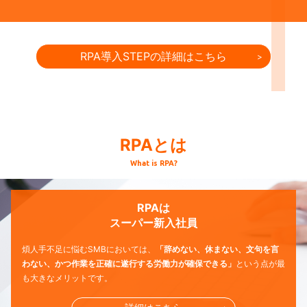
RPA導入STEPの詳細はこちら
RPAとは
What is RPA?
RPAは
スーパー新入社員
煩人手不足に悩むSMBにおいては、
「辞めない、休まない、文句を言
わない、かつ作業を正確に遂行する労働力が確保できる」
という点が最
も大きなメリットです。