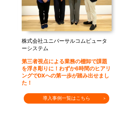
株式会社ユニバーサルコムピュータ
税理
ーシステム
A導
『お
、残
エン
第三者視点による業務の棚卸で課題
動か
を浮き彫りに！わずか6時間のヒアリ
しみ
ングでDXへの第一歩が踏み出せまし
た！
導入事例一覧はこちら