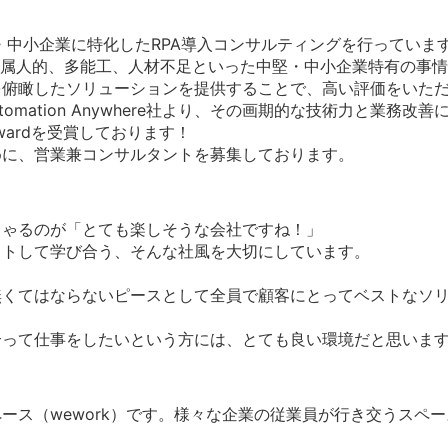
堅・中小企業に特化したRPA導入コンサルティングを行っていま
、属人的、多能工、人材不足といった中堅・中小企業特有の事
を俯瞰したソリューションを提供することで、高い評価をいた
tomation Anywhere社より、その画期的な技術力と業務
Awardを受賞しております！
めに、営業兼コンサルタントを募集しております。
しゃるのが「とても楽しそうな会社ですね！」
クトして学び合う、そんな社風を大切にしています。
。
無くてはならないピースとして全員で顧客にとってベストなソ
合って仕事をしたいという方には、とても良い環境だと思いま
ース（wework）です。様々な企業の従業員が行き交うスペ