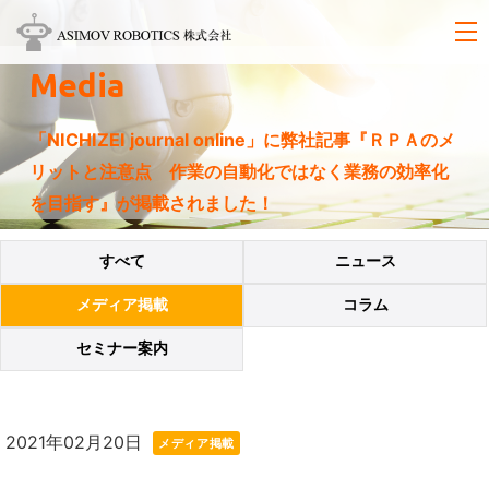
Media
「NICHIZEI journal online」に弊社記事『ＲＰＡのメ
リットと注意点 作業の自動化ではなく業務の効率化
を目指す』が掲載されました！
すべて
ニュース
メディア掲載
コラム
セミナー案内
2021年02月20日
メディア掲載