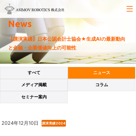
News
【講演実績】日本公認会計士協会★生成AIの最新動向
と金融・企業価値向上の可能性
すべて
ニュース
メディア掲載
コラム
セミナー案内
2024年12月10日
講演実績2024