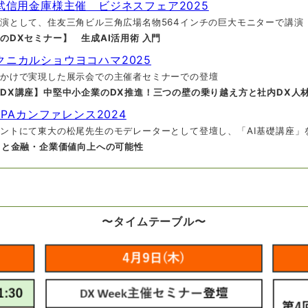
武信用金庫様主催 ビジネスフェア2025
住友三角ビル三角広場名物564インチの巨大モニターで講演
のDXセミナー】 生成AI活用術 入門
テクニカルショウヨコハマ2025
現した展示会での主催者セミナーでの登壇
DX講座】中堅中小企業のDX推進！三つの壁の乗り越え方と社内DX人
ICPAカンファレンス2024
大の松尾先生のモデレーターとして登壇し、「AI基礎講座」を
向と金融・企業価値向上への可能性
〜タイムテーブル〜