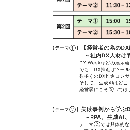
【経営者の為のD
【テーマ①】
～社内DX人材は
DX Weekなどの展
でも、DX推進はツー
数多くのDX推進コン
そして、生成AIはどこ
経営層にこそ聞いてほ
失敗事例から学ぶ
【テーマ②】
～RPA、生成AI、K
テーマ②では具体的な