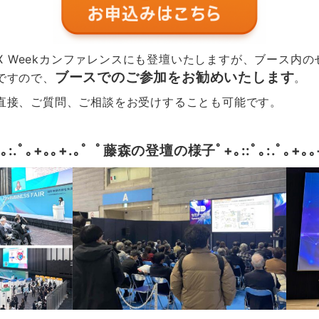
 DX Weekカンファレンスにも登壇いたしますが、ブース
ブースでのご参加をお勧めいたします
ですので、
。
直接、ご質問、ご相談をお受けすることも可能です。
ﾟ｡:.ﾟ｡+｡｡+.｡ﾟ ﾟ
藤森の登壇の様子
ﾟ+｡::ﾟ｡:.ﾟ｡+｡｡