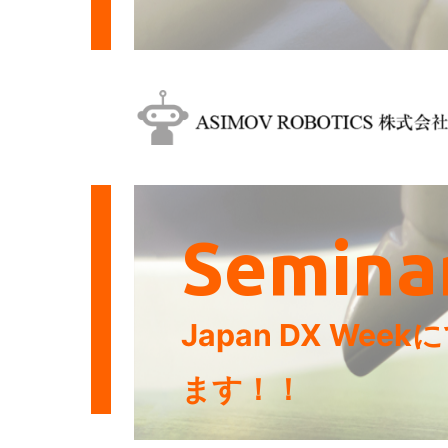
Semina
Japan DX W
ます！！