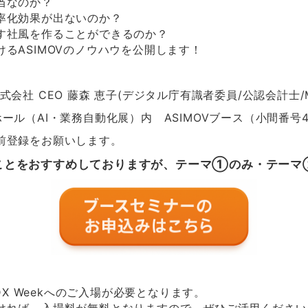
当なのか？
率化効果が出ないのか？
す社風を作ることができるのか？
るASIMOVのノウハウを公開します！
S株式会社 CEO 藤森 恵子(デジタル庁有識者委員/公認会計士/
（AI・業務自動化展）内 ASIMOVブース（小間番号45
前登録をお願いします。
ことをおすすめしておりますが、テーマ①のみ・テーマ
DX Weekへのご入場が必要となります。