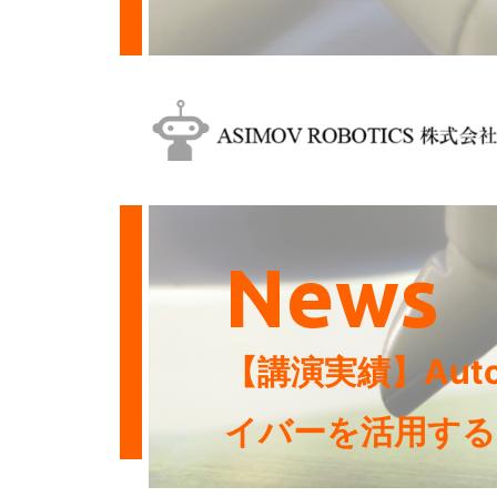
News
【講演実績】Aut
イバーを活用する