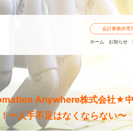
会計事務所専
ホーム
お知らせ
omation Anywhere株式会
！〜人手不足はなくならない〜