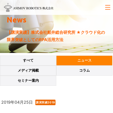
News
【講演実績】株式会社船井総合研究所 ★クラウド化の
限界突破としてのRPA活用方法
すべて
ニュース
メディア掲載
コラム
セミナー案内
2019年04月25日
講演実績2019