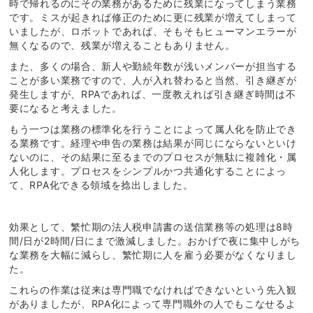
時で帰れるのにその業務があるために残業になってしまう業務
です。ミスが起きれば修正のために更に残業が増えてしまって
いましたが、ロボットであれば、そもそもヒューマンエラーが
無くなるので、残業が増えることもありません。
また、多くの場合、新人や勤続年数が浅いメンバーが担当する
ことが多い業務ですので、人が入れ替わると当然、引き継ぎが
発生しますが、RPAであれば、一度教えれば引き継ぎ時間は不
要になると考えました。
もう一つは業務の標準化を行うことによって属人化を防止でき
る業務です。経理や申告の業務は結果が同じにならないといけ
ないのに、その結果に至るまでのプロセスが無駄に複雑化・属
人化します。プロセスをシンプルかつ共通化することによっ
て、RPA化できる領域を捻出しました。
効果として、繁忙期の法人税申請書の送信業務等の処理は8時
間/日が2時間/日にまで激減しました。おかげで夜に集中しがち
な業務を大幅に減らし、繁忙期に人を雇う必要がなくなりまし
た。
これらの作業は従来は専門職でなければできないという先入観
がありましたが、RPA化によって専門職外の人でもこなせるよ