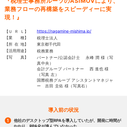
『税理士事務所ルーツのASIMOVにより、
業務フローの再構築をスピーディーに実
現！』
https://nagamine-mishima.jp/
【Ｕ Ｒ Ｌ】
【業 種】
税理士法人
【所 在 地】
東京都千代田
【活用用途】
税務業務
【写 真】
パートナー/公認会計士 永峰 潤 様（写
真中央）
会計グループ パートナー 西 進也 様
（写真 左）
国際税務グループ アシスタントマネジャ
ー 吉田 圭佑 様（写真右）
導入前の状況
他社のデスクトップ型RPAを導入していたが、開発に時間が
かかり、RPA化が進んでいなかった。