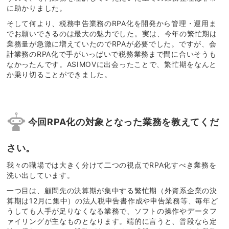
に助かりました。
そして何より、税務申告業務のRPA化を開発から管理・運用ま
でお願いできるのは最大の魅力でした。実は、今年の繁忙期は
業務量が急激に増えていたのでRPAが必要でした。ですが、会
計業務のRPA化で手がいっぱいで税務業務まで間に合いそうも
なかったんです。ASIMOVに出会ったことで、繁忙期をなんと
か乗り切ることができました。
今回RPA化の対象となった業務を教えてくだ
さい。
我々の職場では大きく分けて二つの視点でRPA化すべき業務を
洗い出しています。
一つ目は、顧問先の決算期が集中する繁忙期（外資系企業の決
算期は12月に集中）の法人税申告書作成や申告業務等、毎年ど
うしても人手が足りなくなる業務で、ソフトの操作やデータフ
ァイリングが主なものとなります。端的に言うと、普段なら定