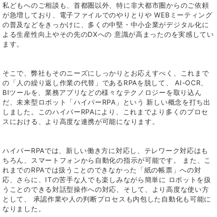
私どもへのご相談も、首都圏以外、特に非大都市圏からのご依頼
が急増しており、電子ファイルでのやりとりや WEBミーティング
の普及などをきっかけに、多くの中堅・中小企業がデジタル化に
よる生産性向上やその先のDXへの 意識が高まったのを実感してい
ます。
そこで、弊社もそのニーズにしっかりとお応えすべく、これまで
の「人の繰り返し作業の代替」であるRPAを脱して、 AI-OCR、
BIツールを、業務アプリなどの様々なテクノロジーを取り込ん
だ、未来型ロボット「ハイパーRPA」という 新しい概念を打ち出
しました。このハイパーRPAにより、これまでより多くのプロセ
スにおける、より高度な連携が可能になります。
ハイパーRPAでは、新しい働き方に対応し、テレワーク対応はも
ちろん、スマートフォンから自動化の指示が可能です。 また、こ
れまでのRPAでは扱うことのできなかった「紙の帳票」への対
応、さらに、ITの苦手な人でも楽しみながら簡単に ロボットを扱
うことのできる対話型操作への対応、そして、より高度な使い方
として、 承認作業や人の判断プロセスも内包した自動化も可能に
なりました。