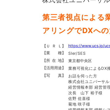
第三者視点による
アリングでDXへ
https://www.ucs.jp/uc
【Ｕ Ｒ Ｌ】
【業 種】
SIer/SES
【所 在 地】
東京都中央区
【活用用途】
業務可視化によるDX
【写 真】
お話を伺った方
株式会社ユニバーサル
経営情報本部 経営管
次長 山下 裕子様
佐野 佐喜様
菊地 咲子様
経営情報本部 情報シ