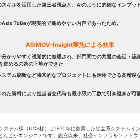
のスキルを活用した第三者視点と、AIのように的確なインプッ
。
AsIs ToBeが現実的で進めやすい内容であったため。
ASIMOV-Insight実施による効果
が分かりやすく視覚的に整理され、部門間での共通の会話・認
Xを進めるの為の下地ができた。
システム刷新など将来的なプロジェクトにも活用できる高精度
された資料により担当者交代時も最小限の工数で引き継ぎが可
システム様（UCS様）は1970年に創業した独立系システムイ
ほとんどがエンジニアです。設立以来、社会インフラをソフトウ